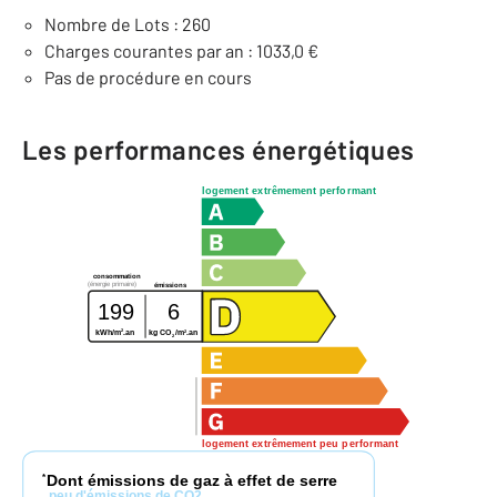
Nombre de Lots : 260
Charges courantes par an : 1033,0 €
Pas de procédure en cours
Les performances énergétiques
logement extrêmement performant
consommation
(énergie primaire)
émissions
199
6
2
2
kWh/m
.an
kg CO
/m
.an
2
logement extrêmement peu performant
Dont émissions de gaz à effet de serre
*
peu d'émissions de CO2