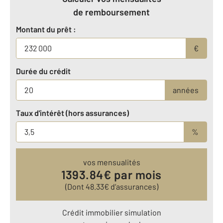
de remboursement
Montant du prêt :
€
Durée du crédit
années
Taux d'intérêt (hors assurances)
%
vos mensualités
1393.84
€ par mois
(Dont
48.33
€ d’assurances)
Crédit immobilier simulation