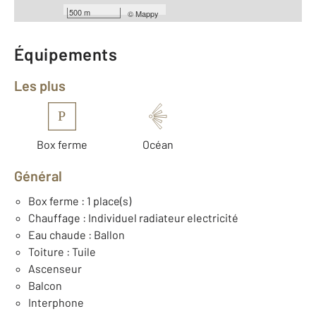
Année construction : 1990
500 m
©
Mappy
Équipements
Les plus
P
Box ferme
Océan
Général
Box ferme : 1 place(s)
Chauffage : Individuel radiateur electricité
Eau chaude : Ballon
Toiture : Tuile
Ascenseur
Balcon
Interphone