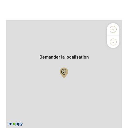
Afficher sur la carte :
+
Agence
Biens vendus
-
Demander la localisation
Vue globale
2
Surface totale : 58,9 m
2
Surface habitable : 29,3 m
Type d'appartement : T2
ème
Étage : 3
Nombre de pièces : 2
[Voir le détail]
Type de construction : Traditionnelle