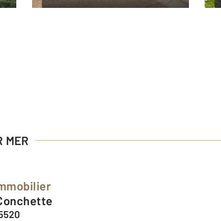
R MER
mmobilier
 Conchette
85520