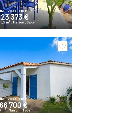
ONGEVILLE SUR MER 85
523 373 €
2
05,2 m
, Maison
, 8 pcs
ONGEVILLE SUR MER 85
166 700 €
2
0 m
, Maison
, 3 pcs