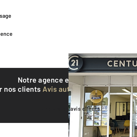
ssage
agence
Notre agence est notée
9,4/10
r nos clients
Avis authentifiés par Qualite
Voir tous les avis clients