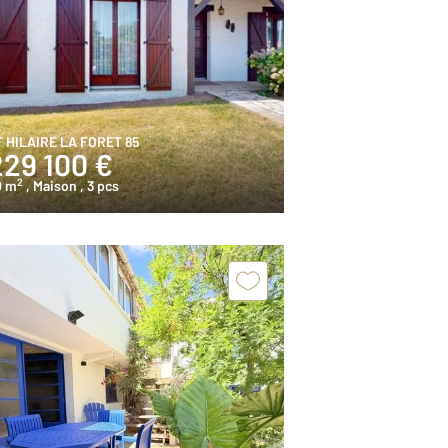
T HILAIRE LA FORET 85
229 100 €
2
0 m
, Maison
, 3 pcs