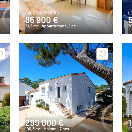
JARD SUR MER 85
L
85 900 €
2
21,2 m
, Appartement
, 1 pc
3
JARD SUR MER 85
L
299 000 €
2
100,3 m
, Maison
, 7 pcs
4