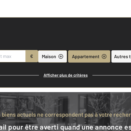
€
Maison
Appartement
Autres 
Afficher plus de critères
s biens actuels ne correspondent pas à votre reche