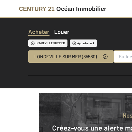
CENTURY 21
Océan Immobilier
Acheter
Louer
LONGEVILLE SUR MER
Appartement
LONGEVILLE SUR MER (85560)
No
Créez-vous une alerte mail pour être averti quand une annonce est en ligne et consultez la