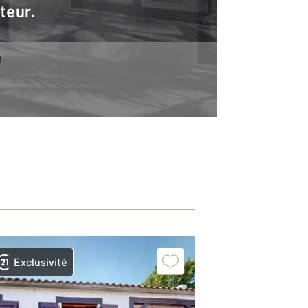
teur.
e
Exclusivité