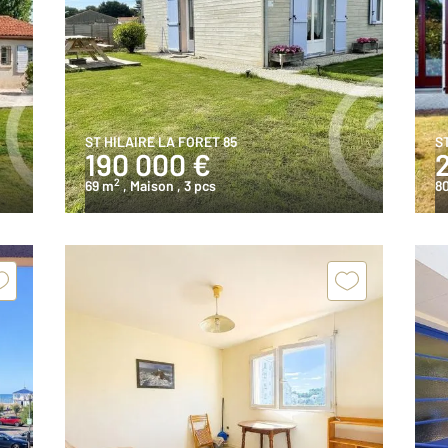
ST HILAIRE LA FORET 85
S
190 000 €
2
69 m
, Maison
, 3 pcs
8