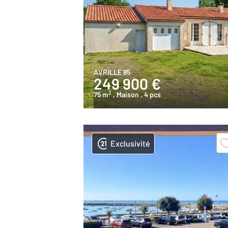
AVRILLE 85
249 900 €
2
75 m
, Maison
, 4 pcs
Exclusivité