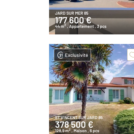
JARD SUR MER 85
177 600 €
2
44 m
, Appartement
, 3 pcs
Exclusivité
ST VINCENT SUR JARD 85
378 500 €
2
128,9 m
, Maison
, 6 pcs