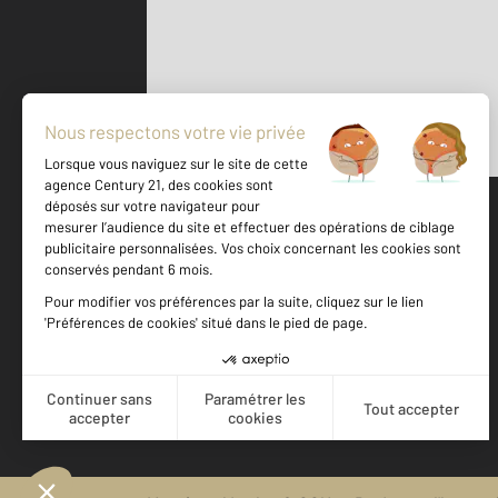
Parlons de vous, parlons biens
500 m
©
Mappy
Votre agence est notée
Achat
Location
Vente
Gestion
9,4
/
10
9,2/10